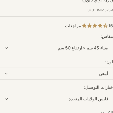
لسعر
$317.00 USD
لمخفَّض
SKU:
DMT-1523-1
15 مراجعات
مقاس:
ضياء 45 سم × ارتفاع 50 سم
لون:
أبيض
خيارات التوصيل:
قابس الولايات المتحدة
الكمية: