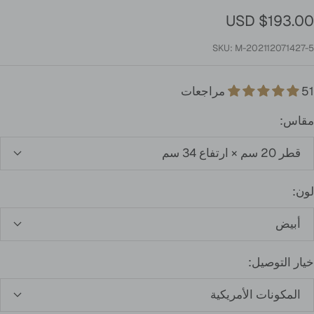
لسعر
$193.00 USD
لمخفَّض
SKU:
M-202112071427-5
51 مراجعات
مقاس:
قطر 20 سم × ارتفاع 34 سم
لون:
أبيض
خيار التوصيل:
المكونات الأمريكية