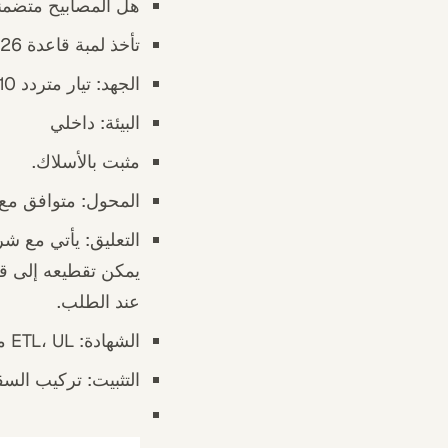
هل المصابيح متضمن
تأخذ لمبة قاعدة E26 أو E27.
الجهد: تيار متردد 110-240 فولت
البيئة: داخلي
مثبت بالأسلاك.
المحول: متوافق مع ا
عند الطلب.
الشهادة: ETL، UL مدرج، CE للاتحاد الأوروبي وSAA للاتحاد الأفريقي.
التثبيت: تركيب الس