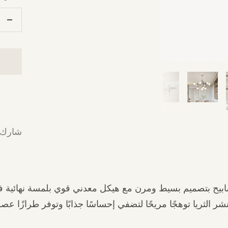
تقل
الك
شارك
 الثريا ذات 10 مصابيح بتصميم بسيط ومرن مع هيكل معدني قوي بلمسة نه
لثريا توهجًا مريحًا لتضفي إحساسًا جذابًا وتوفر طرازًا عصريًا