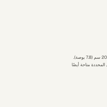
التعليق: يأتي مع شريط معدني مقاس 30 سم (11.8 بوصة) وقضيب معدني مقاس 20 سم (7.8 بوصة).
لزم الأمر. الأطوال المحددة متاحة أيضًا