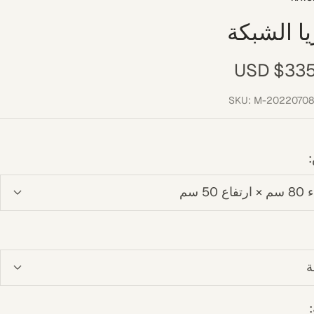
يا الشبكة
ر
$335.0
فَّض
SKU:
M-20220708
فاع 50 سم