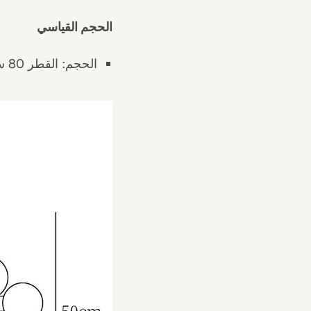
الحجم القياسي
الحجم: القطر 80 سم × الارتفاع 50 سم / ∅ 31.4 بوصة × الارتفاع 19.6 بوصة