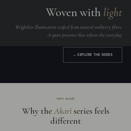
Woven with
light
Weightless illumination crafted from natural mulberry fibers.
A quiet presence that softens the everyday.
EXPLORE THE SERIES →
WHY AKARI
Why the
Akari
series feels
different