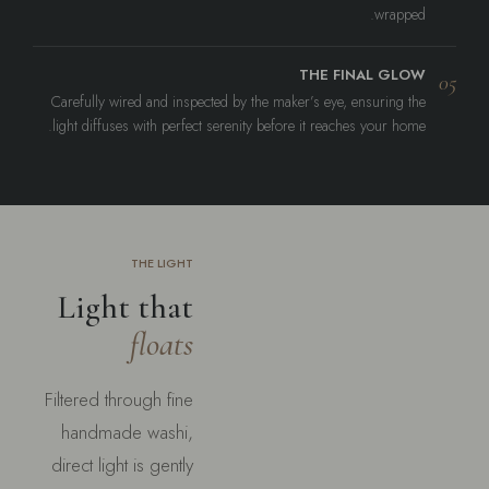
wrapped.
THE FINAL GLOW
05
Carefully wired and inspected by the maker’s eye, ensuring the
light diffuses with perfect serenity before it reaches your home.
THE LIGHT
Light that
floats
Filtered through fine
handmade washi,
direct light is gently