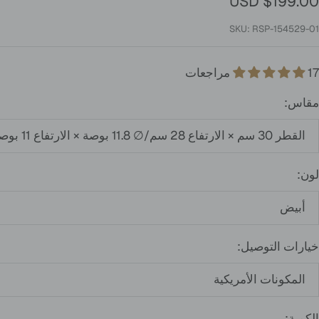
لسعر
$199.00 USD
لمخفَّض
SKU:
RSP-154529-01
17 مراجعات
مقاس:
القطر 30 سم × الارتفاع 28 سم/∅ 11.8 بوصة × الارتفاع 11 بوصة (خطافان)
لون:
أبيض
خيارات التوصيل:
المكونات الأمريكية
الكمية: