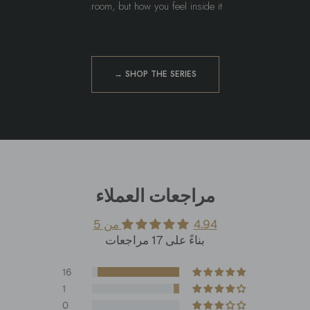
room, but how you feel inside it.
SHOP THE SERIES →
مراجعات العملاء
4.94 من 5
بناءً على 17 مراجعات
16
1
0