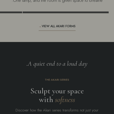
One lamp, and the room is given space to breathe.
or Lamp
Akari Series Floor Lamp
→
→
VIEW ALL AKARI FORMS
A quiet end to a loud day.
THE AKARI SERIES
Sculpt your space
with
softness
Discover how the Akari series transforms not just your