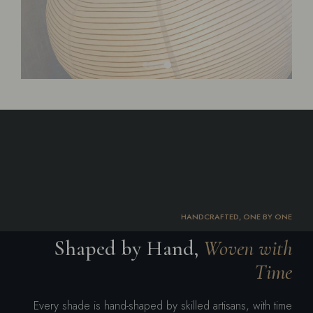
HANDCRAFTED, ONE BY ONE
Shaped by Hand,
Woven with
Time
Every shade is hand-shaped by skilled artisans, with time