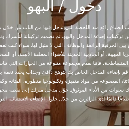
دخول / البهو
ث انطباع رائع منذ اللحظة التي تدخل فيها من الباب من خلال م
ن تركيبات إضاءة المدخل والبهو. تم تصميم تركيباتنا لتأسرك و
ين الحرفية الرائعة والوظائف التي لا مثيل لها. سواء كنت تفض
ثريا المهيبة، أو الجاذبية الحديثة للأضواء المعلقة الأنيقة، أو الس
 المتساطحة، فإننا نقدم مجموعة متنوعة من الخيارات التي تن
م بإضاءة المدخل الخاص بك بتوهج دافئ وجذاب يحدد نغمة بق
نا، المصنوعة من مواد متميزة وتكنولوجيا متطورة، المتانة وكف
ك سنوات من الأداء الموثوق. حوّل مدخل منزلك إلى نقطة محو
باعًا دائمًا لدى الزائرين من خلال حلول الإضاءة الاستثنائية التي