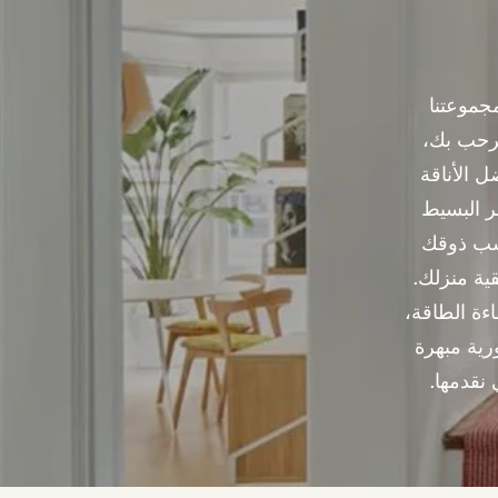
جموعتنا
ترحب بك،
ل الأناقة
حر البسيط
اسب ذوقك
ية منزلك.
اءة الطاقة،
رية مبهرة
 نقدمها.