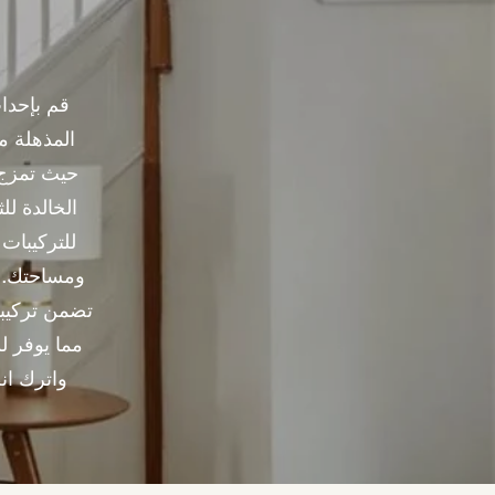
قم بإحدا
المذهلة م
حيث تمزج ب
الخالدة لل
للتركيبات
ومساحتك. ق
تضمن تركيبات
مما يوفر ل
واترك انط