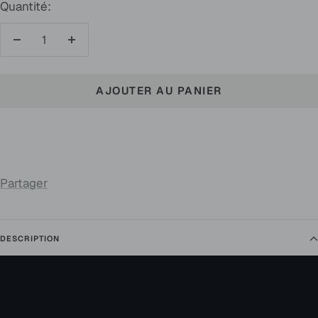
Quantité:
Réduire
Augmenter
la
la
quantité
quantité
AJOUTER AU PANIER
Partager
DESCRIPTION