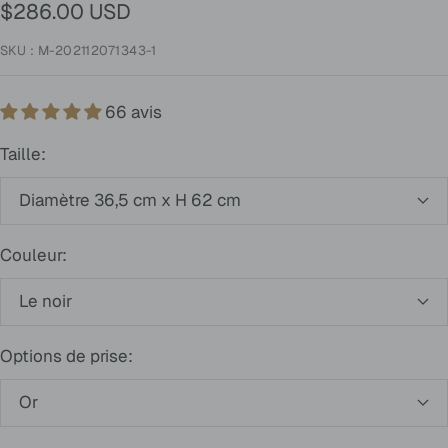
Prix
$286.00 USD
de
SKU :
M-202112071343-1
vente
66 avis
Taille:
Diamètre 36,5 cm x H 62 cm
Couleur:
Le noir
Options de prise:
Or