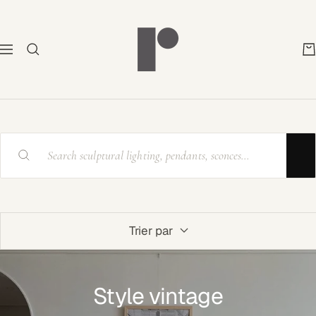
Passer
Rayonshine
au
contenu
Navigation
Trier par
Style vintage