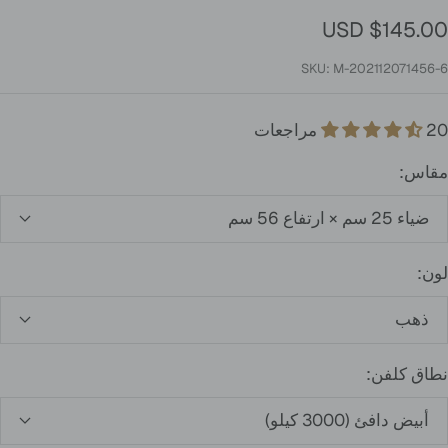
لسعر
$145.00 USD
لمخفَّض
SKU:
M-202112071456-6
20 مراجعات
مقاس:
ضياء 25 سم × ارتفاع 56 سم
لون:
ذهب
نطاق كلفن:
أبيض دافئ (3000 كيلو)